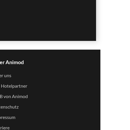
er Animod
r uns
 Hotelpartner
B von Animod
enschutz
pressum
riere