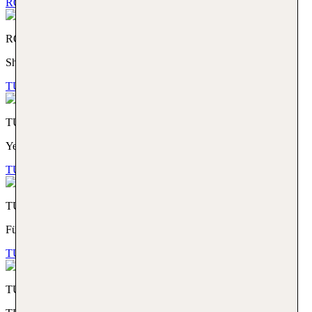
ROBINSON. Share the Moment!
ROBINSON
Share the Moment!
TUI MAGIC LIFE. Yes. This is All Inclusive.
TUI MAGIC LIFE
Yes. This is All Inclusive.
TUI KIDS CLUB. Für die Kleinen das Größte
TUI KIDS CLUB
Für die Kleinen das Größte
TUI SUNEO. THE BETTER WAY TO GET AWAY
TUI SUNEO