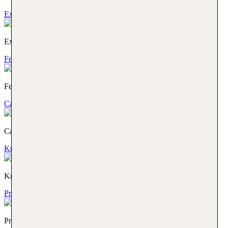
Expertenberatung
Expertenberatung
Ferienhaus
Ferienhaus
Camper
Camper
Kreuzfahrt
Kreuzfahrt
Privattransfer
Privattransfer