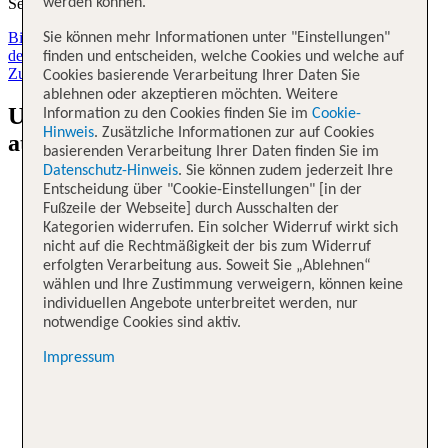
werden können.
Sek
Bis zu 300 €² extra sparen,Jetzt Aktionscode Sofort-Rabatt für
Sie können mehr Informationen unter "Einstellungen"
deinen Winterurlaub sichern, Flex Tarif buchbar.
Loading...
finden und entscheiden, welche Cookies und welche auf
Zum Aktionscode
Cookies basierende Verarbeitung Ihrer Daten Sie
ablehnen oder akzeptieren möchten. Weitere
Urlaub buchen mit TUI: Entdecke
Information zu den Cookies finden Sie im
Cookie-
Hinweis
. Zusätzliche Informationen zur auf Cookies
attraktive Reise-Deals
basierenden Verarbeitung Ihrer Daten finden Sie im
Datenschutz-Hinweis
. Sie können zudem jederzeit Ihre
Super Last Minute. Bis zu 50 % Rabatt¹ auf Topziele
Entscheidung über "Cookie-Einstellungen" [in der
sichern
Fußzeile der Webseite] durch Ausschalten der
Kategorien widerrufen. Ein solcher Widerruf wirkt sich
nicht auf die Rechtmäßigkeit der bis zum Widerruf
Super Last Minute
erfolgten Verarbeitung aus. Soweit Sie „Ablehnen“
wählen und Ihre Zustimmung verweigern, können keine
Bis zu
50 % Rabatt
¹
auf Topziele sichern
individuellen Angebote unterbreitet werden, nur
notwendige Cookies sind aktiv.
Balearen Bestseller. 4 Nächte schon ab 349 € buchen
Impressum
Balearen Bestseller
4 Nächte schon ab
349 €
buchen
Winter-Frühbucher. Bis zu 30 % Rabatt³ auf