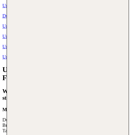
Urlaub Malediven
Dubai Urlaub
Urlaub Deutschland
Urlaub Italien
Urlaub Kroatien
Urlaub Österreich
Urlaub buchen bei TUI - häufig gestellte
Fragen
Wie flexibel kann ich bei TUI umbuchen oder
stornieren?
Mit TUI Flex buchst du flexibel
Du möchtest spontan bleiben? Mit TUI Flex kannst du deine
Buchung kostenlos ändern oder stornieren – je nach gewähltem
Tarif bis 15 oder 29 Tage vor Abreise.