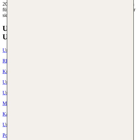
20 Jahren Erfahrung und lückenloser Vernetzung sorgt unser Team
für Unterstützung und Soforthilfe im Ernstfall. Du kannst dir immer
sicher sein: Auf TUI ist Verlass!
Unsere meistgebuchten
Urlaubsdestinationen
Urlaub Griechenland
Rhodos Urlaub
Kreta Urlaub
Urlaub Türkei
Urlaub Spanien
Mallorca Urlaub
Kanaren Urlaub
Urlaub Ägypten
Portugal Urlaub