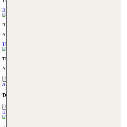
THE BETTER WAY TO GET AWAY
RIU Hotels. AS YOU LIKE IT.
RIU Hotels
AS YOU LIKE IT.
TUI TIME TO SMILE. Appartement Urlaub zum Wohlfühlen
TUI TIME TO SMILE
Appartement Urlaub zum Wohlfühlen
Next slide
Alle Hotelmarken
Die volle TUI Vielfalt für deinen Urlaub buchen
Previous slide
Hotelmarken