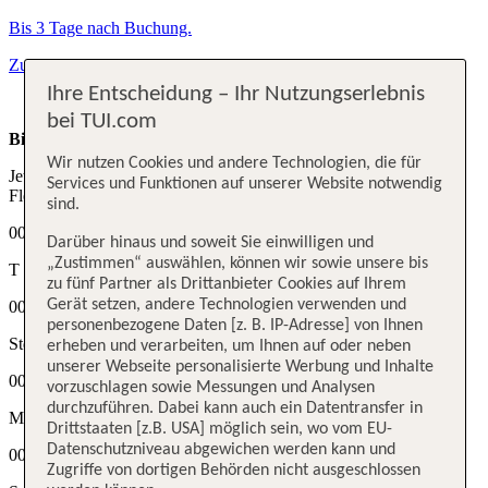
Bis 3 Tage nach Buchung.
Zum myTUI Aktionscode
Ihre Entscheidung – Ihr Nutzungserlebnis
bei TUI.com
Bis zu
300 €²
extra sparen
Wir nutzen Cookies und andere Technologien, die für
Jetzt Aktionscode Sofort-Rabatt für deinen Winterurlaub sichern,
Services und Funktionen auf unserer Website notwendig
Flex Tarif buchbar.
sind.
00
Darüber hinaus und soweit Sie einwilligen und
„Zustimmen“ auswählen, können wir sowie unsere bis
T
zu fünf Partner als Drittanbieter Cookies auf Ihrem
Gerät setzen, andere Technologien verwenden und
00
personenbezogene Daten [z. B. IP-Adresse] von Ihnen
Std
erheben und verarbeiten, um Ihnen auf oder neben
unserer Webseite personalisierte Werbung und Inhalte
00
vorzuschlagen sowie Messungen und Analysen
durchzuführen. Dabei kann auch ein Datentransfer in
Min
Drittstaaten [z.B. USA] möglich sein, wo vom EU-
Datenschutzniveau abgewichen werden kann und
00
Zugriffe von dortigen Behörden nicht ausgeschlossen