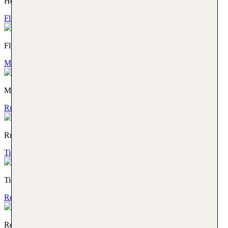
Hotelmarken
Flüge
Flüge
Mietwagen
Mietwagen
Rundreisen
Rundreisen
Tickets & Ausflüge
Tickets & Ausflüge
Reisegutschein
Reisegutschein