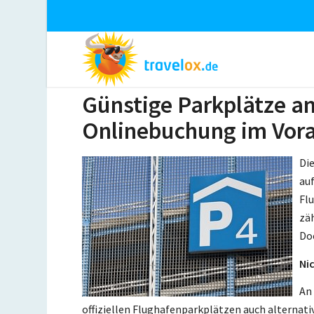
Günstige Parkplätze a
Onlinebuchung im Vor
Di
au
Flu
zä
Do
Ni
An
offiziellen Flughafenparkplätzen auch alternati