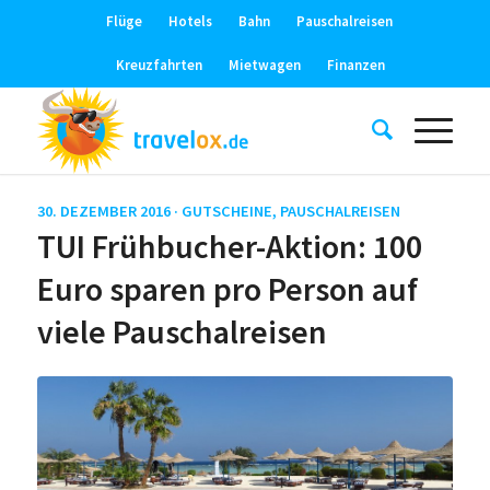
Flüge
Hotels
Bahn
Pauschalreisen
Kreuzfahrten
Mietwagen
Finanzen
30. DEZEMBER 2016 ·
GUTSCHEINE
,
PAUSCHALREISEN
TUI Frühbucher-Aktion: 100
Euro sparen pro Person auf
viele Pauschalreisen