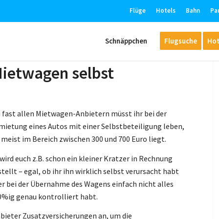
Flüge
Hotels
Bahn
Pa
Schnäppchen
Flugsuche
Hot
Mietwagen selbst
i fast allen Mietwagen-Anbietern müsst ihr bei der
mietung eines Autos mit einer Selbstbeteiligung leben,
 meist im Bereich zwischen 300 und 700 Euro liegt.
wird euch z.B. schon ein kleiner Kratzer in Rechnung
tellt – egal, ob ihr ihn wirklich selbst verursacht habt
er bei der Übernahme des Wagens einfach nicht alles
0%ig genau kontrolliert habt.
bieter Zusatzversicherungen an, um die