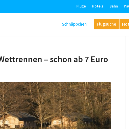
Flüge
Hotels
Bahn
Pa
Schnäppchen
Flugsuche
Hot
Wettrennen – schon ab 7 Euro