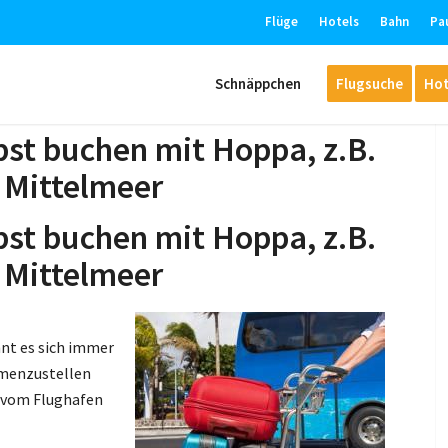
Flüge
Hotels
Bahn
Pa
Schnäppchen
Flugsuche
Hot
bst buchen mit Hoppa, z.B.
 Mittelmeer
bst buchen mit Hoppa, z.B.
 Mittelmeer
hnt es sich immer
mmenzustellen
r vom Flughafen