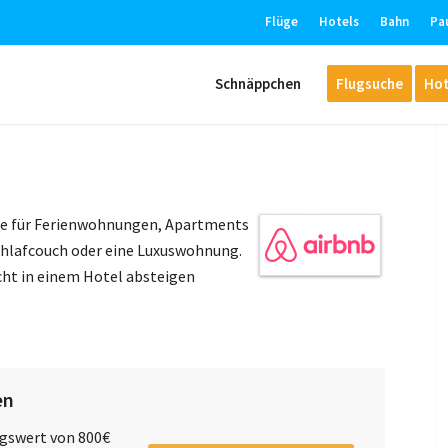
Flüge
Hotels
Bahn
Pa
Schnäppchen
Flugsuche
Hot
ale für Ferienwohnungen, Apartments
chlafcouch oder eine Luxuswohnung.
cht in einem Hotel absteigen
en
gswert von 800€