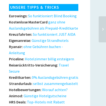
UNSERE TIPPS & TRICKS
Eurowings:
So funktioniert Blind Booking
Kostenlose MasterCard
ganz ohne
Auslandsgebühren als Prepaid-Kreditkarte
ai
Kreuzfahrten:
So funktioniert JUST AIDA
Eigenanreise:
Günstige Strandhotels
Ryanair:
ohne Gebühren buchen -
Anleitung
Priceline:
Hotelzimmer billig ersteigern
Reiserücktritts-Versicherung:
Travel
Secure
Kreditkarten:
0% Auslandsgebühren gratis
Strandurlaub:
selbst zusammengebastelt
Hotelbewertungen:
Worauf achten?
Animod:
Günstige Hotelgutscheine
HRS Deals:
Top-Hotels mit Rabatt