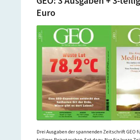
GEO: 3 Ausgaben + 3-teili
Euro
Drei Ausgaben der spannenden Zeitschrift GEO für
teiliges Reisetaschen-Set dazu. Nur für kurze Zei