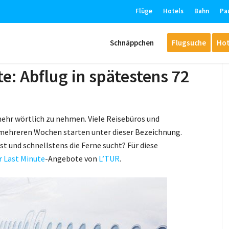
Flüge
Hotels
Bahn
Pa
Schnäppchen
Flugsuche
Hot
e: Abflug in spätestens 72
 mehr wörtlich zu nehmen. Viele Reisebüros und
n mehreren Wochen starten unter dieser Bezeichnung.
st und schnellstens die Ferne sucht? Für diese
r Last Minute
-Angebote von
L’TUR
.