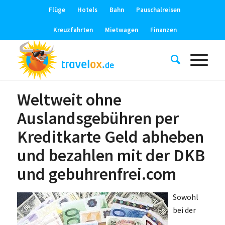
Flüge
Hotels
Bahn
Pauschalreisen
Kreuzfahrten
Mietwagen
Finanzen
Weltweit ohne
Auslandsgebühren per
Kreditkarte Geld abheben
und bezahlen mit der DKB
und gebuhrenfrei.com
Sowohl
bei der