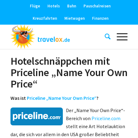
Flüge
Hotels
Bahn
Pauschalreisen
Kreuzfahrten
Mietwagen
Finanzen
Hotelschnäppchen mit
Priceline „Name Your Own
Price“
Was ist
Priceline „Name Your Own Price“
?
Der „Name Your Own Price“-
Bereich von
Priceline.com
stellt eine Art Hotelauktion
dar, die sich vor allem in den USA großer Beliebtheit