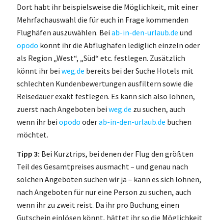
Dort habt ihr beispielsweise die Möglichkeit, mit einer
Mehrfachauswahl die für euch in Frage kommenden
Flughäfen auszuwählen. Bei
ab-in-den-urlaub.de
und
opodo
könnt ihr die Abflughäfen lediglich einzeln oder
als Region „West“, „Süd“ etc. festlegen. Zusätzlich
könnt ihr bei
weg.de
bereits bei der Suche Hotels mit
schlechten Kundenbewertungen ausfiltern sowie die
Reisedauer exakt festlegen. Es kann sich also lohnen,
zuerst nach Angeboten bei
weg.de
zu suchen, auch
wenn ihr bei
opodo
oder
ab-in-den-urlaub.de
buchen
möchtet.
Tipp 3:
Bei Kurztrips, bei denen der Flug den größten
Teil des Gesamtpreises ausmacht – und genau nach
solchen Angeboten suchen wir ja – kann es sich lohnen,
nach Angeboten für nur eine Person zu suchen, auch
wenn ihr zu zweit reist. Da ihr pro Buchung einen
Gutschein einlösen könnt, hättet ihr so die Möglichkeit