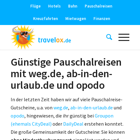
Flüge
Hotels
Bahn
Pauschalreisen
Kreuzfahrten
Mietwagen
Finanzen
Günstige Pauschalreisen
mit weg.de, ab-in-den-
urlaub.de und opodo
In der letzten Zeit haben wir auf viele Pauschalreise-
Gutscheine, u.a. von
weg.de
,
ab-in-den-urlaub.de
und
opodo
, hingewiesen, die ihr günstig bei
Groupon
(ehemals CityDeal)
oder
DailyDeal
erstehen konntet.
Die große Gemeinsamkeit der Gutscheine: Sie können