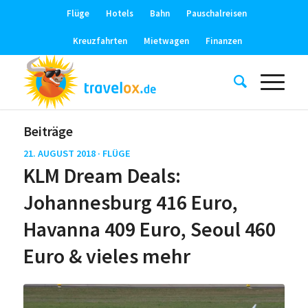
Flüge
Hotels
Bahn
Pauschalreisen
Kreuzfahrten
Mietwagen
Finanzen
Beiträge
21. AUGUST 2018 ·
FLÜGE
KLM Dream Deals:
Johannesburg 416 Euro,
Havanna 409 Euro, Seoul 460
Euro & vieles mehr