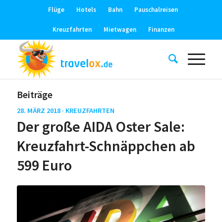
Flüge
Hotels
Bahn
Pauschalreisen
Kreuzfahrten
Mietwagen
Finanzen
Beiträge
28. MÄRZ 2018 ·
KREUZFAHRTEN
Der große AIDA Oster Sale:
Kreuzfahrt-Schnäppchen ab
599 Euro