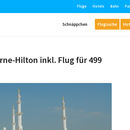
Flüge
Hotels
Bahn
Pa
Schnäppchen
Flugsuche
Hot
ne-Hilton inkl. Flug für 499