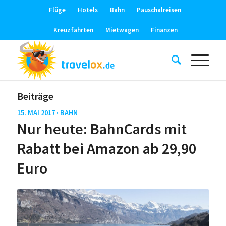
Flüge
Hotels
Bahn
Pauschalreisen
Kreuzfahrten
Mietwagen
Finanzen
Beiträge
15. MAI 2017 ·
BAHN
Nur heute: BahnCards mit
Rabatt bei Amazon ab 29,90
Euro