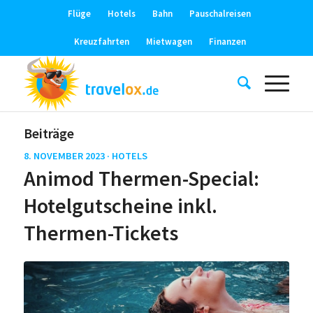
Flüge
Hotels
Bahn
Pauschalreisen
Kreuzfahrten
Mietwagen
Finanzen
Beiträge
8. NOVEMBER 2023 ·
HOTELS
Animod Thermen-Special:
Hotelgutscheine inkl.
Thermen-Tickets