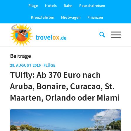
Flüge
Hotels
Bahn
Pauschalreisen
Kreuzfahrten
Mietwagen
Finanzen
Beiträge
28. AUGUST 2016 ·
FLÜGE
TUIfly: Ab 370 Euro nach
Aruba, Bonaire, Curacao, St.
Maarten, Orlando oder Miami