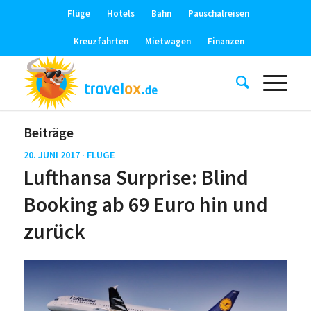
Flüge
Hotels
Bahn
Pauschalreisen
Kreuzfahrten
Mietwagen
Finanzen
Beiträge
20. JUNI 2017 ·
FLÜGE
Lufthansa Surprise: Blind
Booking ab 69 Euro hin und
zurück