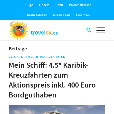
Flüge
Hotels
Bahn
Pauschalreisen
Kreuzfahrten
Mietwagen
Finanzen
Beiträge
27. OKTOBER 2018 ·
KREUZFAHRTEN
Mein Schiff: 4.5* Karibik-
Kreuzfahrten zum
Aktionspreis inkl. 400 Euro
Bordguthaben