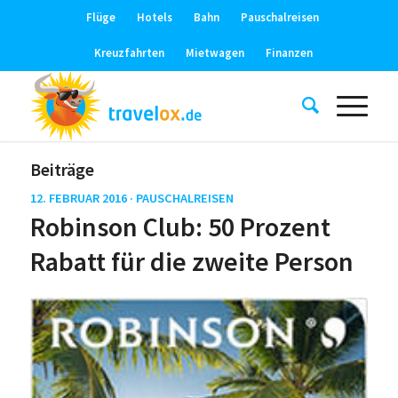
Flüge
Hotels
Bahn
Pauschalreisen
Kreuzfahrten
Mietwagen
Finanzen
Beiträge
12. FEBRUAR 2016 ·
PAUSCHALREISEN
Robinson Club: 50 Prozent
Rabatt für die zweite Person