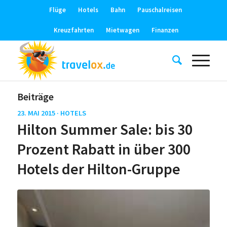
Flüge
Hotels
Bahn
Pauschalreisen
Kreuzfahrten
Mietwagen
Finanzen
Beiträge
23. MAI 2015 ·
HOTELS
Hilton Summer Sale: bis 30
Prozent Rabatt in über 300
Hotels der Hilton-Gruppe