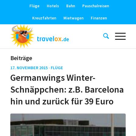
Flüge
Hotels
Bahn
Pauschalreisen
Kreuzfahrten
Mietwagen
Finanzen
Beiträge
17. NOVEMBER 2015 ·
FLÜGE
Germanwings Winter-
Schnäppchen: z.B. Barcelona
hin und zurück für 39 Euro