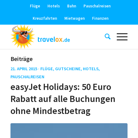
Flüge
Hotels
Bahn
Pauschalreisen
Kreuzfahrten
Mietwagen
Finanzen
Beiträge
21. APRIL 2015 ·
FLÜGE
,
GUTSCHEINE
,
HOTELS
,
PAUSCHALREISEN
easyJet Holidays: 50 Euro
Rabatt auf alle Buchungen
ohne Mindestbetrag