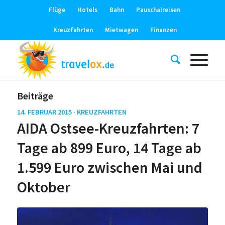
Flüge
Hotels
Bahn
Pauschalreisen
Kreuzfahrten
Mietwagen
Finanzen
Beiträge
14. FEBRUAR 2015 ·
KREUZFAHRTEN
AIDA Ostsee-Kreuzfahrten: 7
Tage ab 899 Euro, 14 Tage ab
1.599 Euro zwischen Mai und
Oktober