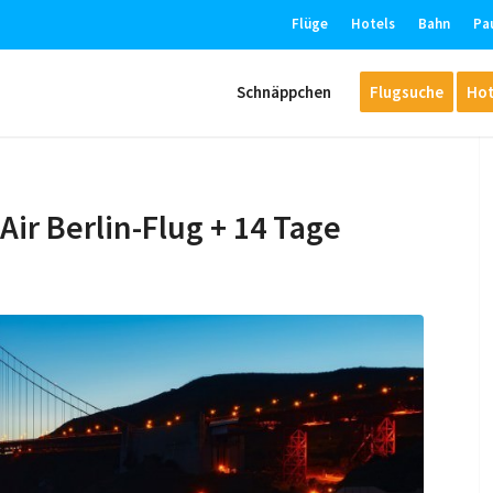
Flüge
Hotels
Bahn
Pa
Schnäppchen
Flugsuche
Hot
 Air Berlin-Flug + 14 Tage