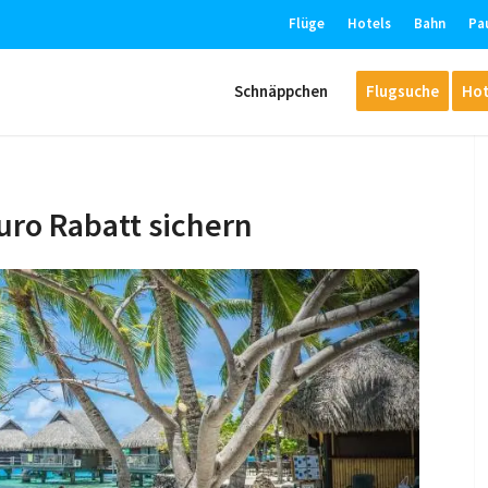
Flüge
Hotels
Bahn
Pa
Schnäppchen
Flugsuche
Hot
uro Rabatt sichern