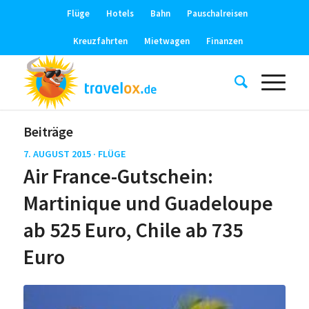
Flüge
Hotels
Bahn
Pauschalreisen
Kreuzfahrten
Mietwagen
Finanzen
Beiträge
7. AUGUST 2015 ·
FLÜGE
Air France-Gutschein:
Martinique und Guadeloupe
ab 525 Euro, Chile ab 735
Euro