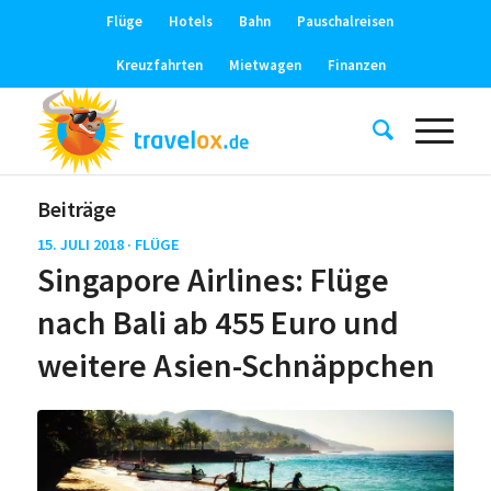
Flüge
Hotels
Bahn
Pauschalreisen
Kreuzfahrten
Mietwagen
Finanzen
Beiträge
15. JULI 2018 ·
FLÜGE
Singapore Airlines: Flüge
nach Bali ab 455 Euro und
weitere Asien-Schnäppchen