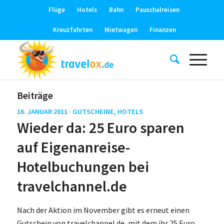
Flüge
Hotels
Bahn
Pauschalreisen
Kreuzfahrten
Mietwagen
Finanzen
Beiträge
16. JANUAR 2011 ·
GUTSCHEINE
,
HOTELS
Wieder da: 25 Euro sparen
auf Eigenanreise-
Hotelbuchungen bei
travelchannel.de
Nach der Aktion im November gibt es erneut einen
Gutschein von travelchannel.de, mit dem ihr 25 Euro