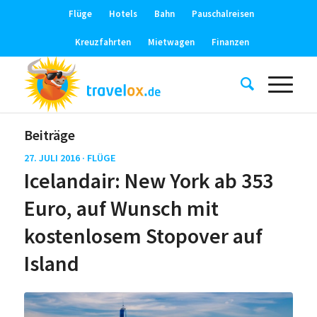
Flüge
Hotels
Bahn
Pauschalreisen
Kreuzfahrten
Mietwagen
Finanzen
Beiträge
27. JULI 2016 ·
FLÜGE
Icelandair: New York ab 353
Euro, auf Wunsch mit
kostenlosem Stopover auf
Island