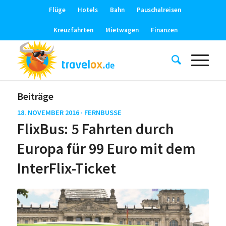
Flüge
Hotels
Bahn
Pauschalreisen
Kreuzfahrten
Mietwagen
Finanzen
Beiträge
18. NOVEMBER 2016 ·
FERNBUSSE
FlixBus: 5 Fahrten durch
Europa für 99 Euro mit dem
InterFlix-Ticket