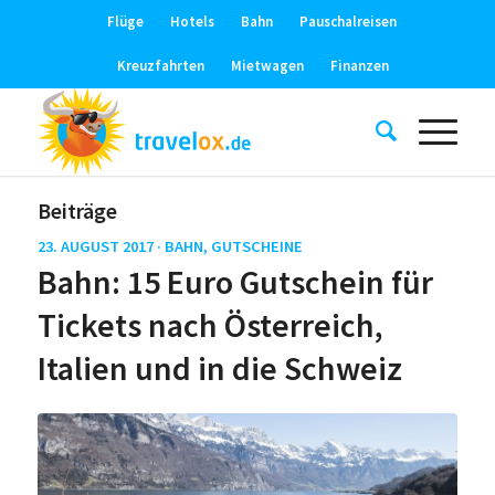
Flüge
Hotels
Bahn
Pauschalreisen
Kreuzfahrten
Mietwagen
Finanzen
Beiträge
23. AUGUST 2017 ·
BAHN
,
GUTSCHEINE
Bahn: 15 Euro Gutschein für
Tickets nach Österreich,
Italien und in die Schweiz