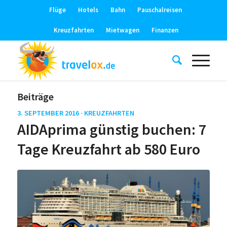
Flüge
Hotels
Bahn
Pauschalreisen
Kreuzfahrten
Mietwagen
Finanzen
Beiträge
3. SEPTEMBER 2016 ·
KREUZFAHRTEN
AIDAprima günstig buchen: 7
Tage Kreuzfahrt ab 580 Euro