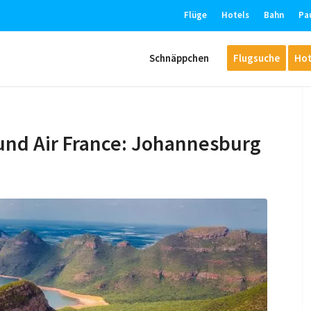
Flüge
Hotels
Bahn
Pa
Schnäppchen
Flugsuche
Hot
und Air France: Johannesburg