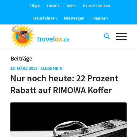
Flüge
Hotels
Bahn
Pauschalreisen
Kreuzfahrten
Mietwagen
Finanzen
Beiträge
19. MÄRZ 2017 ·
ALLGEMEIN
Nur noch heute: 22 Prozent
Rabatt auf RIMOWA Koffer