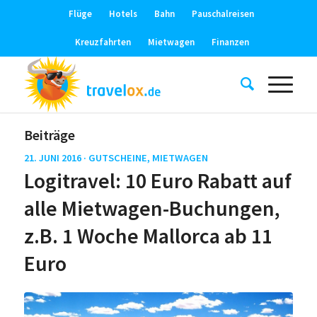
Flüge
Hotels
Bahn
Pauschalreisen
Kreuzfahrten
Mietwagen
Finanzen
Beiträge
21. JUNI 2016 ·
GUTSCHEINE
,
MIETWAGEN
Logitravel: 10 Euro Rabatt auf
alle Mietwagen-Buchungen,
z.B. 1 Woche Mallorca ab 11
Euro