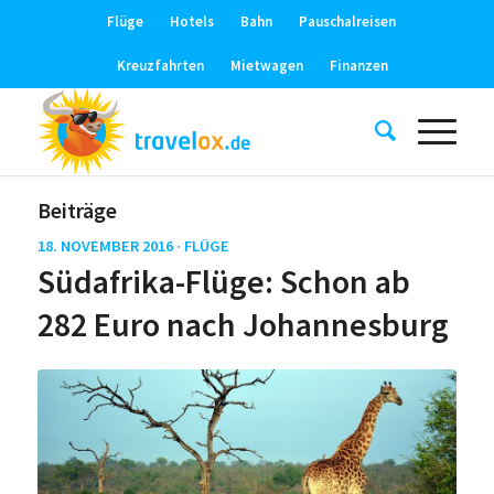
Flüge
Hotels
Bahn
Pauschalreisen
Kreuzfahrten
Mietwagen
Finanzen
Beiträge
18. NOVEMBER 2016 ·
FLÜGE
Südafrika-Flüge: Schon ab
282 Euro nach Johannesburg