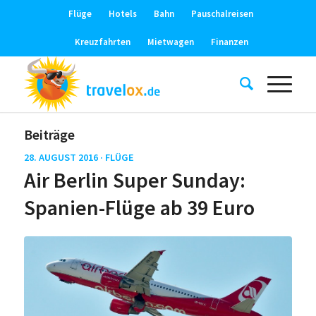
Flüge
Hotels
Bahn
Pauschalreisen
Kreuzfahrten
Mietwagen
Finanzen
Beiträge
28. AUGUST 2016 ·
FLÜGE
Air Berlin Super Sunday:
Spanien-Flüge ab 39 Euro