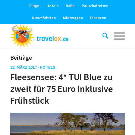
Flüge
Hotels
Bahn
Pauschalreisen
Kreuzfahrten
Mietwagen
Finanzen
Beiträge
22. MÄRZ 2017 ·
HOTELS
Fleesensee: 4* TUI Blue zu
zweit für 75 Euro inklusive
Frühstück