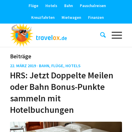
Flüge
Hotels
Bahn
Pauschalreisen
Kreuzfahrten
Mietwagen
Finanzen
Beiträge
22. MÄRZ 2019 ·
BAHN
,
FLÜGE
,
HOTELS
HRS: Jetzt Doppelte Meilen
oder Bahn Bonus-Punkte
sammeln mit
Hotelbuchungen