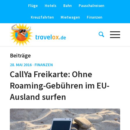
Flüge
Hotels
Bahn
Pauschalreisen
Kreuzfahrten
Mietwagen
Finanzen
Beiträge
28. MAI 2016 ·
FINANZEN
CallYa Freikarte: Ohne
Roaming-Gebühren im EU-
Ausland surfen