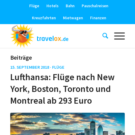
Flüge
Hotels
Bahn
Pauschalreisen
Kreuzfahrten
Mietwagen
Finanzen
Beiträge
15. SEPTEMBER 2018 ·
FLÜGE
Lufthansa: Flüge nach New
York, Boston, Toronto und
Montreal ab 293 Euro