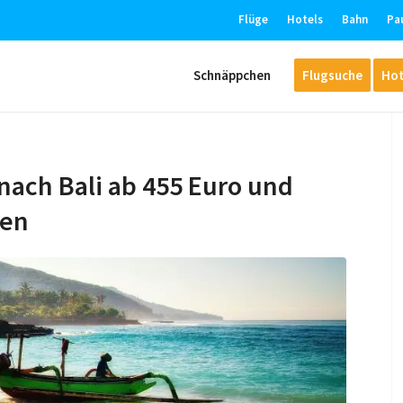
Flüge
Hotels
Bahn
Pa
Schnäppchen
Flugsuche
Hot
 nach Bali ab 455 Euro und
hen