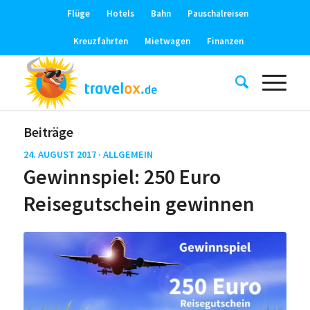
Flüge
Hotels
Bahn
Pauschalreisen
Kreuzfahrten
Mietwagen
Finanzen
Beiträge
24. AUGUST 2017 ·
ALLGEMEIN
Gewinnspiel: 250 Euro
Reisegutschein gewinnen