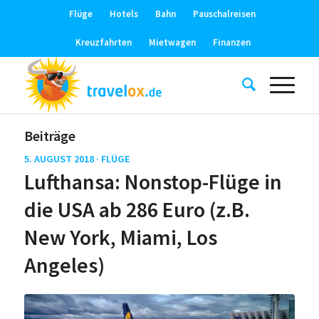
Flüge
Hotels
Bahn
Pauschalreisen
Kreuzfahrten
Mietwagen
Finanzen
Beiträge
5. AUGUST 2018 ·
FLÜGE
Lufthansa: Nonstop-Flüge in
die USA ab 286 Euro (z.B.
New York, Miami, Los
Angeles)