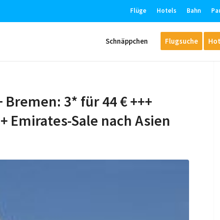
Flüge
Hotels
Bahn
Pa
Schnäppchen
Flugsuche
Hot
 Bremen: 3* für 44 € +++
+ Emirates-Sale nach Asien