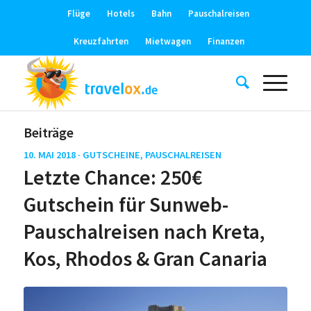
Flüge
Hotels
Bahn
Pauschalreisen
Kreuzfahrten
Mietwagen
Finanzen
Beiträge
10. MAI 2018 ·
GUTSCHEINE
,
PAUSCHALREISEN
Letzte Chance: 250€
Gutschein für Sunweb-
Pauschalreisen nach Kreta,
Kos, Rhodos & Gran Canaria