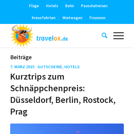
Flüge
Hotels
Bahn
Pauschalreisen
Kreuzfahrten
Mietwagen
Finanzen
Beiträge
7. MÄRZ 2015 ·
GUTSCHEINE
,
HOTELS
Kurztrips zum
Schnäppchenpreis:
Düsseldorf, Berlin, Rostock,
Prag